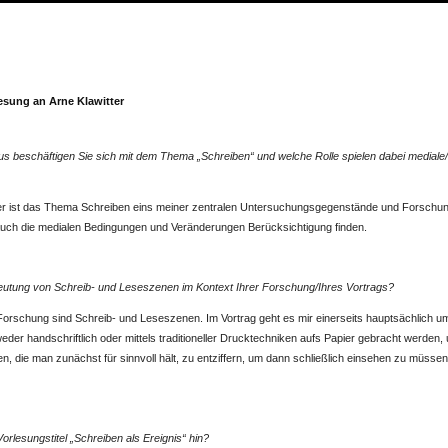
lesung an Arne Klawitter
 beschäftigen Sie sich mit dem Thema „Schreiben“ und welche Rolle spielen dabei mediale/k
tler ist das Thema Schreiben eins meiner zentralen Untersuchungsgegenstände und Forsch
auch die medialen Bedingungen und Veränderungen Berücksichtigung finden.
deutung von Schreib- und Leseszenen im Kontext Ihrer Forschung/Ihres Vortrags?
Forschung sind Schreib- und Leseszenen. Im Vortrag geht es mir einerseits hauptsächlich um
tweder handschriftlich oder mittels traditioneller Drucktechniken aufs Papier gebracht werden
n, die man zunächst für sinnvoll hält, zu entziffern, um dann schließlich einsehen zu müsse
Vorlesungstitel „Schreiben als Ereignis“ hin?