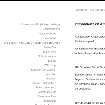
Schreiben als Ereignis
Interviewfragen zur Vor
Konzept und Projektbeschreibung
Ringvorlesung
Audiomitschnitte
Aus welchem Anlass heraus
Interviews
Veränderungen?
DIE BIBLIOTHEK DER UNLESBAREN ZEICHEN
Stelen Eins
Als Literaturwissenschaf
Stelen Zwei
wobei selbstverständlich 
Schreibprozess
.
Bücher
.
Wild Script
Wie beurteilen Sie die Be
Tagebuch der Zeichen
Tauchbad
Ebenso zentral für meine 
Leuchten
fingierter Zeichen, die en
Tafeln 1 (demontiert)
die Versuche, diese Zeiche
Tafeln 2 (montiert)
vergeblich ist.
Membrane Eins
.
Membrane Zwei
.
Benennung
Worauf deutet für Sie der 