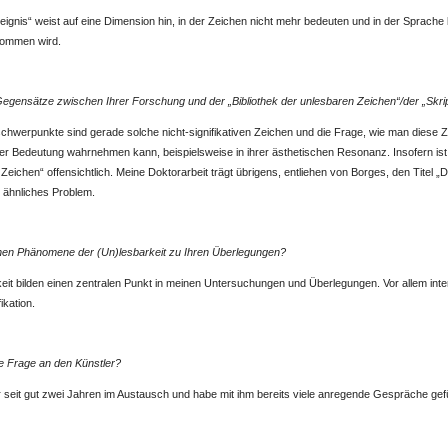
reignis“ weist auf eine Dimension hin, in der Zeichen nicht mehr bedeuten und in der Sprache b
nommen wird.
egensätze zwischen Ihrer Forschung und der „Bibliothek der unlesbaren Zeichen“/der „Skri
hwerpunkte sind gerade solche nicht-signifikativen Zeichen und die Frage, wie man diese Z
rer Bedeutung wahrnehmen kann, beispielsweise in ihrer ästhetischen Resonanz. Insofern ist
Zeichen“ offensichtlich. Meine Doktorarbeit trägt übrigens, entliehen von Borges, den Titel „Di
in ähnliches Problem.
ehen Phänomene der (Un)lesbarkeit zu Ihren Überlegungen?
t bilden einen zentralen Punkt in meinen Untersuchungen und Überlegungen. Vor allem inte
ikation.
he Frage an den Künstler?
r seit gut zwei Jahren im Austausch und habe mit ihm bereits viele anregende Gespräche gef