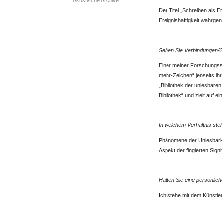
Akustische Archive
Der Titel „Schreiben als E
Ereignishaftigkeit wahrge
.
.
Sehen Sie Verbindungen/G
Einer meiner Forschungssc
mehr-Zeichen“ jenseits ih
„Bibliothek der unlesbaren 
Bibliothek“ und zielt auf e
.
.
In welchem Verhältnis st
Phänomene der Unlesbarkei
Aspekt der fingierten Signif
.
.
Hätten Sie eine persönlic
Ich stehe mit dem Künstle
.