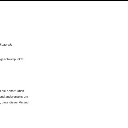
ulturelle
ungsschwerpunkte,
 die Konstruktion
, und andererseits um
n, dass dieser Versuch