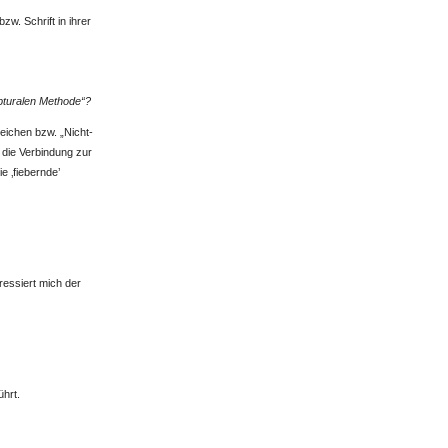
zw. Schrift in ihrer
pturalen Methode“?
eichen bzw. „Nicht-
 die Verbindung zur
e ‚fiebernde’
ressiert mich der
ührt.