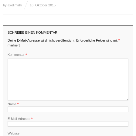
by
axel.malik
16. Oktober 2015
SCHREIBE EINEN KOMMENTAR
Deine E-Mail-Adresse wird nicht veröffentlicht.
Erforderliche Felder sind mit
*
markiert
Kommentar
*
Name
*
E-Mail-Adresse
*
Website