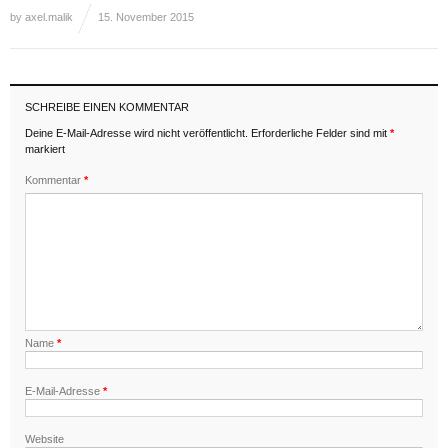
by
axel.malik
15. November 2015
SCHREIBE EINEN KOMMENTAR
Deine E-Mail-Adresse wird nicht veröffentlicht.
Erforderliche Felder sind mit
*
markiert
Kommentar
*
Name
*
E-Mail-Adresse
*
Website