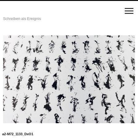
Schreiben als Ereignis
a2-M72_1133_DxO1