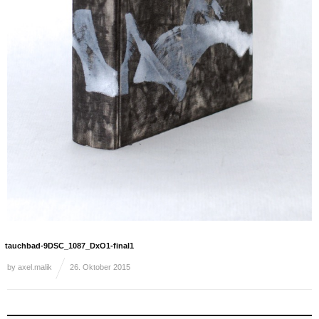
tauchbad-9DSC_1087_DxO1-final1
by
axel.malik
26. Oktober 2015