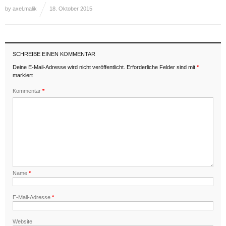
by
axel.malik
18. Oktober 2015
SCHREIBE EINEN KOMMENTAR
Deine E-Mail-Adresse wird nicht veröffentlicht.
Erforderliche Felder sind mit
*
markiert
Kommentar
*
Name
*
E-Mail-Adresse
*
Website