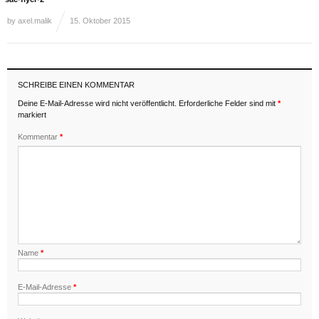
by
axel.malik
15. Oktober 2015
SCHREIBE EINEN KOMMENTAR
Deine E-Mail-Adresse wird nicht veröffentlicht.
Erforderliche Felder sind mit
*
markiert
Kommentar
*
Name
*
E-Mail-Adresse
*