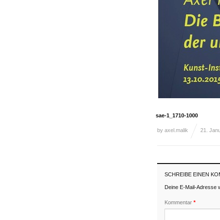
sae-1_1710-1000
by
axel.malik
21. Jan
SCHREIBE EINEN K
Deine E-Mail-Adresse wi
Kommentar
*