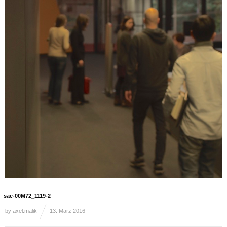
sae-00M72_1119-2
by
axel.malik
13. März 2016