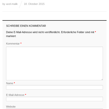
by
axel.malik
18. Oktober 2015
SCHREIBE EINEN KOMMENTAR
Deine E-Mail-Adresse wird nicht veröffentlicht.
Erforderliche Felder sind mit
*
markiert
Kommentar
*
Name
*
E-Mail-Adresse
*
Website